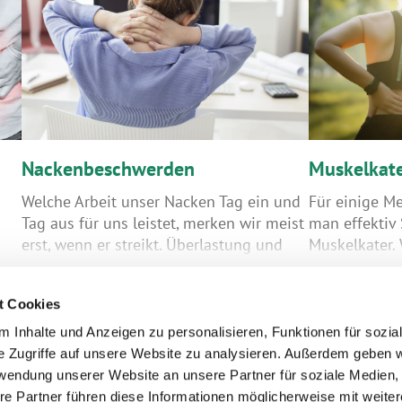
Nackenbeschwerden
Muskelkat
Welche Arbeit unser Nacken Tag ein und
Für einige M
Tag aus für uns leistet, merken wir meist
man effektiv
erst, wenn er streikt. Überlastung und
Muskelkater.
r
Haltungsprobleme führen über einen
hat eine neue
längeren Zeitraum zu Zerrungen und
wieder ins Tr
t Cookies
Verspannungen im Nacken. Meist
hat Wände ge
bedeutet das massive
darauf schme
 Inhalte und Anzeigen zu personalisieren, Funktionen für sozia
Bewegungseinschränkungen und
Muskeln und 
e Zugriffe auf unsere Website zu analysieren. Außerdem geben w
unangenehme Beschwerden im Schulter-
Umständen g
rwendung unserer Website an unsere Partner für soziale Medien
und Nackenbereich.
einer denkt s
re Partner führen diese Informationen möglicherweise mit weite