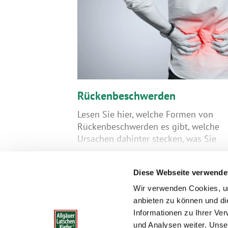
Rückenbeschwerden
bedeutet er, dass
Lesen Sie hier, welche Formen von
emacht hat – der
Rückenbeschwerden es gibt, welche
nt das nicht: Man
Ursachen dahinter stecken, was Sie
t ausprobiert, ist
selbst tun können und wann Sie liebe
ingestiegen oder
den Arzt aufsuchen sollten.
Diese Webseite verwende
 und kurze Zeit
e beanspruchten
Wir verwenden Cookies, um
n sich unter
anbieten zu können und di
 bewegen. Manch
Informationen zu Ihrer Ve
ss Sport nur etwas
und Analysen weiter. Unse