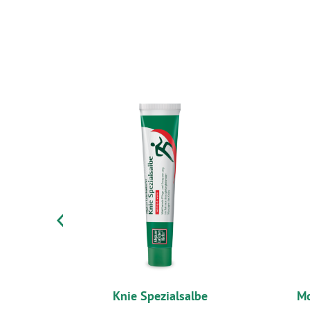
Previous
lassik
Knie Spezialsalbe
Mo