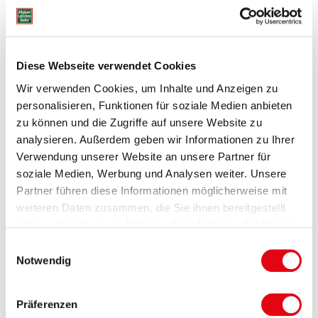
Diese Webseite verwendet Cookies
Besenreiser Kältespray
Besenreiser Pflegebalsam
Wir verwenden Cookies, um Inhalte und Anzeigen zu
Hinweise / Sicherheitshinweise
personalisieren, Funktionen für soziale Medien anbieten
zu können und die Zugriffe auf unsere Website zu
analysieren. Außerdem geben wir Informationen zu Ihrer
Verwendung unserer Website an unsere Partner für
soziale Medien, Werbung und Analysen weiter. Unsere
Partner führen diese Informationen möglicherweise mit
weiteren Daten zusammen, die Sie ihnen bereitgestellt
haben oder die sie im Rahmen Ihrer Nutzung der Dienste
gesammelt haben. Sie geben Einwilligung zu unseren
Einwilligungsauswahl
5 in 1 Beinlotion
Entwässerungs-Kapseln
Cookies, wenn Sie unsere Webseite weiterhin nutzen.
Notwendig
Hinweise / Sicherheitshinweise
Präferenzen