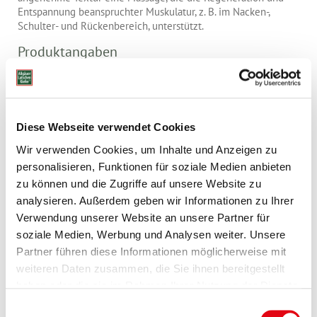
Entspannung beanspruchter Muskulatur, z. B. im Nacken-,
Schulter- und Rückenbereich, unterstützt.
Produktangaben
Anwendung
Eigenschaften
Diese Webseite verwendet Cookies
Inhaltsstoffe
Wir verwenden Cookies, um Inhalte und Anzeigen zu
personalisieren, Funktionen für soziale Medien anbieten
Hinweise
zu können und die Zugriffe auf unsere Website zu
Verpackungsgrößen
analysieren. Außerdem geben wir Informationen zu Ihrer
Verwendung unserer Website an unsere Partner für
soziale Medien, Werbung und Analysen weiter. Unsere
Downloads
Partner führen diese Informationen möglicherweise mit
weiteren Daten zusammen, die Sie ihnen bereitgestellt
Hiermit bestätige ich die
Allgemeinen
haben oder die sie im Rahmen Ihrer Nutzung der Dienste
Nutzungsbedingungen für Downloads
auf allgaeuer-
latschenkiefer.de
gesammelt haben. Sie geben Einwilligung zu unseren
Einwilligungsauswahl