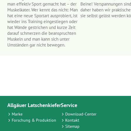
man effektiv Sport gemacht hat – der
Beine! Verspannungen sind s
Muskelkater. Wer kennt das nicht: Man
daher haben wir praktische
hat eine neue Sportart ausprobiert, ist
sie selbst gelöst werden k
nd
wieder ins Training eingestiegen oder
hat Wände gestrichen und kurze Zeit
darauf schmerzen die beanspruchten
Muskeln und man kann sich unter
Umständen gar nicht bewegen.
Allgäuer Latschenkiefer
Service
Marke
Download-Center
Forschung & Produktion
Kontakt
Sitemap