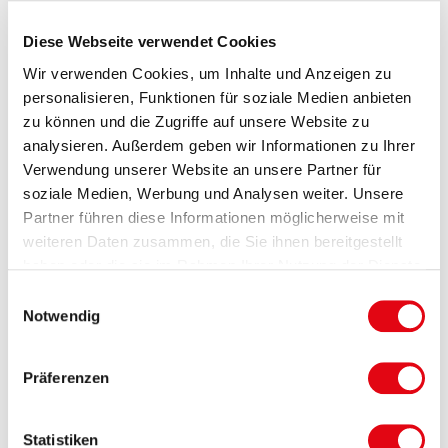
Diese Webseite verwendet Cookies
Wir verwenden Cookies, um Inhalte und Anzeigen zu
personalisieren, Funktionen für soziale Medien anbieten
zu können und die Zugriffe auf unsere Website zu
analysieren. Außerdem geben wir Informationen zu Ihrer
Verwendung unserer Website an unsere Partner für
Mobil Einreibung Extra
Einreibung extra stark -
soziale Medien, Werbung und Analysen weiter. Unsere
Stark
wohlig & warm
Partner führen diese Informationen möglicherweise mit
weiteren Daten zusammen, die Sie ihnen bereitgestellt
haben oder die sie im Rahmen Ihrer Nutzung der Dienste
gesammelt haben. Sie geben Einwilligung zu unseren
Einwilligungsauswahl
Cookies, wenn Sie unsere Webseite weiterhin nutzen.
Notwendig
Präferenzen
Statistiken