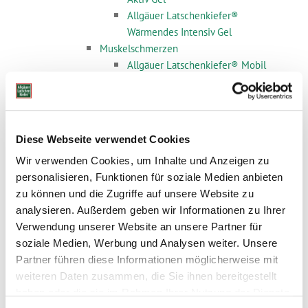
Allgäuer Latschenkiefer®
Wärmendes Intensiv Gel
Muskelschmerzen
Allgäuer Latschenkiefer® Mobil
Eisspray akut
Allgäuer Latschenkiefer® Schmerz
Creme
Allgäuer Latschenkiefer® Mobil
Diese Webseite verwendet Cookies
Schmerzfluid Franzbranntwein
Wir verwenden Cookies, um Inhalte und Anzeigen zu
Verspannung & Massage
personalisieren, Funktionen für soziale Medien anbieten
Allgäuer Latschenkiefer®
zu können und die Zugriffe auf unsere Website zu
Franzbranntwein
analysieren. Außerdem geben wir Informationen zu Ihrer
Allgäuer Latschenkiefer® Knie
Verwendung unserer Website an unsere Partner für
Spezialsalbe
soziale Medien, Werbung und Analysen weiter. Unsere
Allgäuer Latschenkiefer® Mobil Gel
Partner führen diese Informationen möglicherweise mit
intensiv
weiteren Daten zusammen, die Sie ihnen bereitgestellt
Allgäuer Latschenkiefer® Mobil
haben oder die sie im Rahmen Ihrer Nutzung der Dienste
Einreibung Extra Stark