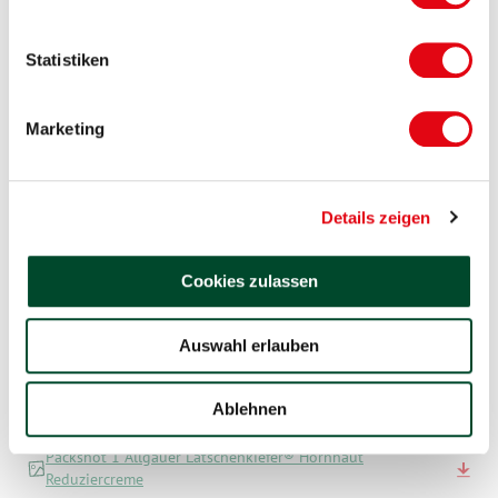
Produktangaben
Statistiken
Anwendung
Inhaltsstoffe
Marketing
Hinweise
Anwendungszeitraum
Details zeigen
Verpackungsgrößen
Cookies zulassen
Downloads
Auswahl erlauben
Hiermit bestätige ich die
Allgemeinen
Nutzungsbedingungen für Downloads
auf allgaeuer-
Ablehnen
latschenkiefer.de
Packshot 1 Allgäuer Latschenkiefer® Hornhaut
Reduziercreme