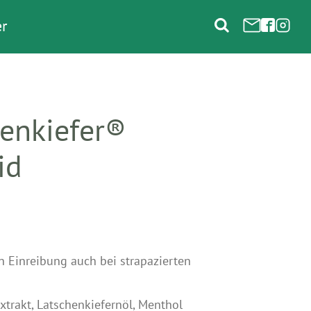
r
henkiefer®
id
n Einreibung auch bei strapazierten
xtrakt, Latschenkiefernöl, Menthol