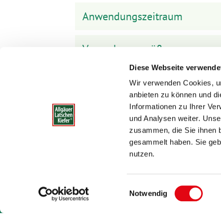
Anwendungszeitraum
Verpackungsgrößen
Diese Webseite verwende
Wir verwenden Cookies, um
anbieten zu können und di
Informationen zu Ihrer Ve
und Analysen weiter. Unse
zusammen, die Sie ihnen b
Allgäuer Latschenkiefer
Service
gesammelt haben. Sie gebe
Marke
Download-Center
nutzen.
Forschung & Produktion
Kontakt
Sitemap
Einwilligungsauswahl
Notwendig
© 2026 Dr. Theiss Naturwaren
Impressum
Datenschutzbest